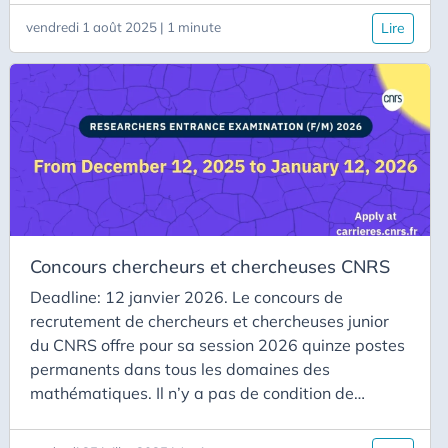
Fields Carleton University McMaster University
vendredi 1 août 2025 | 1 minute
Lire
Queen’s University Toronto Metropolitan
University Université d’Ottawa University of
Toronto University of Waterloo Western University
Université d’York
Concours chercheurs et chercheuses CNRS
Deadline: 12 janvier 2026. Le concours de
recrutement de chercheurs et chercheuses junior
du CNRS offre pour sa session 2026 quinze postes
permanents dans tous les domaines des
mathématiques. Il n’y a pas de condition de
nationalité. Information :
https://www.cnrs.fr/fr/actualite/lancement-de-la-