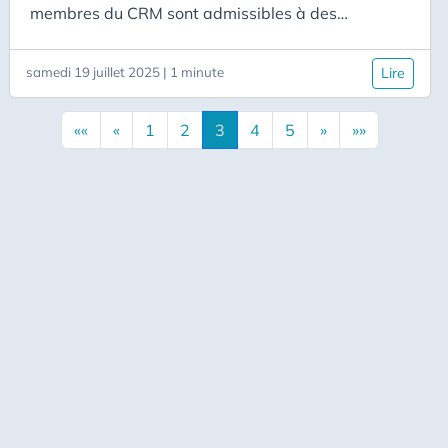
membres du CRM sont admissibles à des
financements du Fonds de recherche du Québec
permettant la participation à des événements
samedi 19 juillet 2025 | 1 minute
Lire
scientifiques en France. Les dépenses admissibles
incluent les frais de déplacement, l’hébergement
««
«
1
2
3
4
5
»
»»
et un per diem repas de 70 CAD.