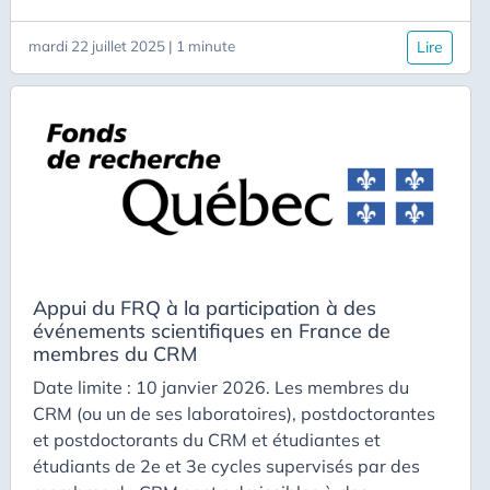
et une liste de publications ; d’un (court) projet
scientifique pour le séjour ; des dates
mardi 22 juillet 2025 | 1 minute
Lire
prévisionnelles du séjour ; d’une lettre d’appui
provenant du laboratoire d’accueil doit être
transmis de sorte que le séjour commence au
moins 2 mois et au plus 12 mois après la date
limite de dépôt.
Appui du FRQ à la participation à des
événements scientifiques en France de
membres du CRM
Date limite : 10 janvier 2026. Les membres du
CRM (ou un de ses laboratoires), postdoctorantes
et postdoctorants du CRM et étudiantes et
étudiants de 2e et 3e cycles supervisés par des