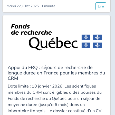
scientifiques du CRM Le dossier constitué d’une
mardi 22 juillet 2025 | 1 minute
Lire
lettre d’intention avec une description de l’activité
; d’une proposition de budget ; d’une lettre de
nomination d’un membre du CRM (ou bien
l’adresse courriel d’un membre du CRM qui
pourrait servir de référence) ; d’un CV incluant une
liste des publications doit être transmis de sorte
que l’événement commence au moins 6 semaines
après la date limite de dépôt.
Appui du FRQ : séjours de recherche de
longue durée en France pour les membres du
CRM
Date limite : 10 janvier 2026. Les scientifiques
membres du CRM sont éligibles à des bourses du
Fonds de recherche du Québec pour un séjour de
moyenne durée (jusqu’à 6 mois) dans un
laboratoire français. Le dossier constitué d’un CV