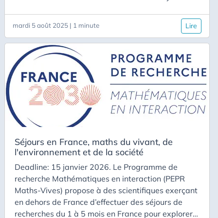
durée (2 à 4 mois) à l’Université de Colombie-
Britannique (campus de Vancouver) et à
mardi 5 août 2025 | 1 minute
Lire
l’University of Calgary. Information :
https://ca.diplomatie.gouv.fr/fr/programmes-de-
chercheurs-invites-dans-une-universite-
canadienne
Séjours en France, maths du vivant, de
l'environnement et de la société
Deadline: 15 janvier 2026. Le Programme de
recherche Mathématiques en interaction (PEPR
Maths-Vives) propose à des scientifiques exerçant
en dehors de France d’effectuer des séjours de
recherches du 1 à 5 mois en France pour explorer