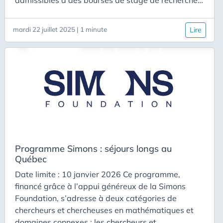
admissibles à des bourses de stage de recherche
en France du Fonds de recherche du Québec. Le
dossier constitué d’une description des travaux qui
mardi 22 juillet 2025 | 1 minute
Lire
seront effectués lors du stage ; d’un curriculum
vitae et d’un relevé de notes récent du candidat ou
de la candidate ; d’une lettre de recommandation
signée par le directeur ou la directrice de thèse ou
de mémoire ; d’une lettre signée par le superviseur
ou la superviseure de stage qui précise les dates
de début et de fin du stage doit être transmis de
sorte que le stage commence au moins 2 mois et
au plus 9 mois après la date limite de dépôt.
Programme Simons : séjours longs au
Québec
Date limite : 10 janvier 2026 Ce programme,
financé grâce à l’appui généreux de la Simons
Foundation, s’adresse à deux catégories de
chercheurs et chercheuses en mathématiques et
domaines connexes : les chercheurs et