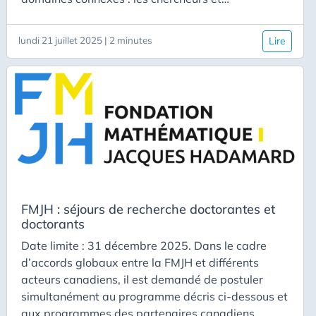
chercheuses juniors (ayant obtenu leur doctorat il y
a moins de 10 ans) et les chercheurs et
lundi 21 juillet 2025 | 2 minutes
Lire
chercheuses séniors. Le programme offre
d’effectuer des séjours de 1 à 6 mois dans l’une
des universités partenaires du CRM :
FMJH : séjours de recherche doctorantes et
doctorants
Date limite : 31 décembre 2025. Dans le cadre
d’accords globaux entre la FMJH et différents
acteurs canadiens, il est demandé de postuler
simultanément au programme décris ci-dessous et
aux programmes des partenaires canadiens.