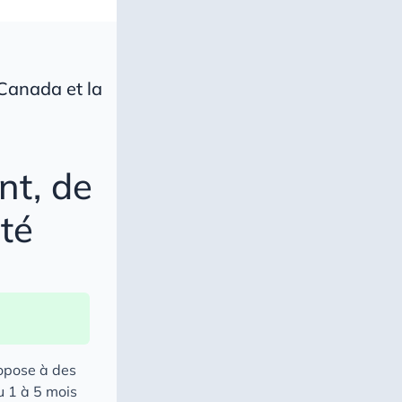
Canada et la
nt, de
été
opose à des
u 1 à 5 mois