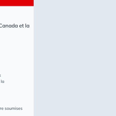
Canada et la
x
 la
tre soumises